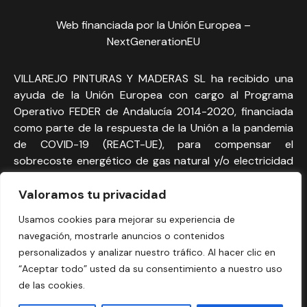
Web financiada por la Unión Europea –
NextGenerationEU
VILLAREJO PINTURAS Y MADERAS SL ha recibido una
ayuda de la Unión Europea con cargo al Programa
Operativo FEDER de Andalucía 2014-2020, financiada
como parte de la respuesta de la Unión a la pandemia
de COVID-19 (REACT-UE), para compensar el
sobrecoste energético de gas natural y/o electricidad
a pymes y autónomos especialmente afectados por el
incremento de los precios del gas natural y la
Valoramos tu privacidad
electricidad provocados por el impacto de la guerra de
Usamos cookies para mejorar su experiencia de
agresión de Rusia contra Ucrania.
navegación, mostrarle anuncios o contenidos
personalizados y analizar nuestro tráfico. Al hacer clic en
Aviso Legal
|
Política de privacidad
|
Política de Cookies
“Aceptar todo” usted da su consentimiento a nuestro uso
de las cookies.
Almacenes Villarejo
© 2026. Todos los derechos