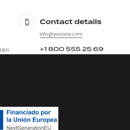
Contact details
info@yoursite.com
+1 800 555 25 69
1611