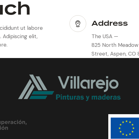
uch
Address
cididunt ut labore
Adipiscing elit,
The USA —
re.
825 North Meadow
Street, Aspen, CO 8