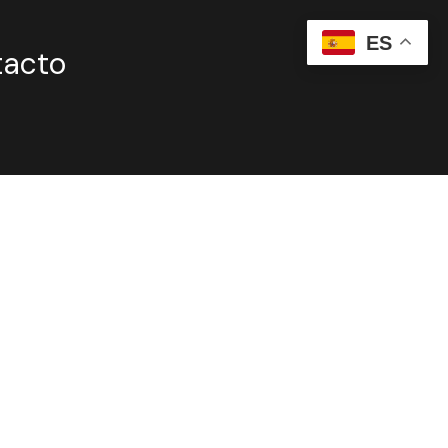
ES
tacto